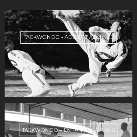
TAEKWONDO - ADOS ET ADULTES
TAEKWONDO – ENFANTS 4 À 7 ANS