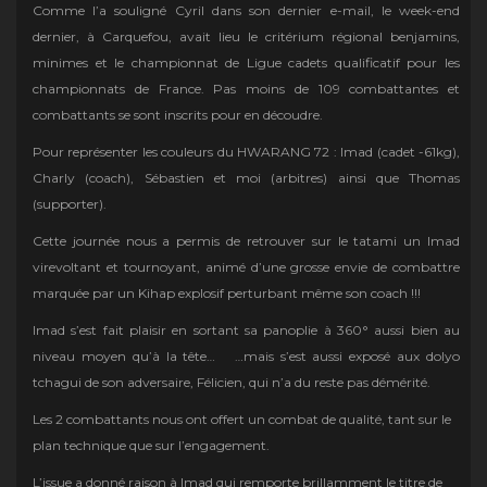
Comme l’a souligné Cyril dans son dernier e-mail, le week-end
dernier, à Carquefou, avait lieu le critérium régional benjamins,
minimes et le championnat de Ligue cadets qualificatif pour les
championnats de France. Pas moins de 109 combattantes et
combattants se sont inscrits pour en découdre.
Pour représenter les couleurs du HWARANG 72 : Imad (cadet -61kg),
Charly (coach), Sébastien et moi (arbitres) ainsi que Thomas
(supporter).
Cette journée nous a permis de retrouver sur le tatami un Imad
virevoltant et tournoyant, animé d’une grosse envie de combattre
marquée par un Kihap explosif perturbant même son coach !!!
Imad s’est fait plaisir en sortant sa panoplie à 360° aussi bien au
niveau moyen qu’à la tête… …mais s’est aussi exposé aux dolyo
tchagui de son adversaire, Félicien, qui n’a du reste pas démérité.
Les 2 combattants nous ont offert un combat de qualité, tant sur le
plan technique que sur l’engagement.
L’issue a donné raison à
Imad qui remporte brillamment le titre de